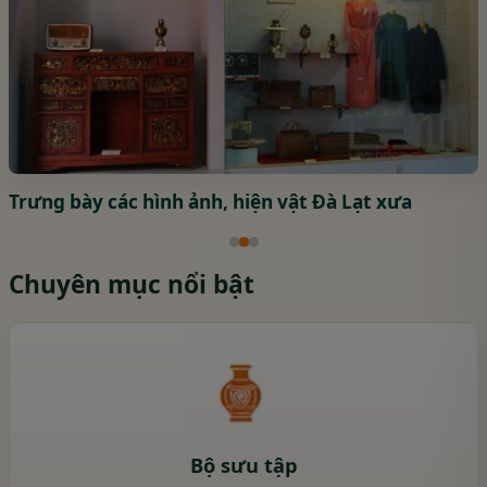
Trưng bày các hình ảnh, hiện vật Đà Lạt xưa
Chuyên mục nổi bật
Bộ sưu tập