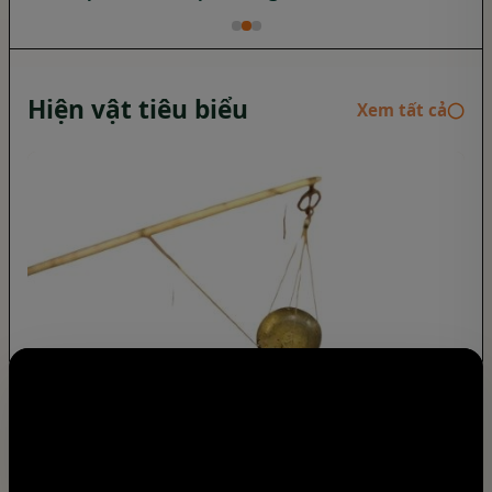
Hiện vật tiêu biểu
Xem tất cả
◯
Chiếc cân tiểu ly - một dấu ấn văn hóa
thương mại trong không gian “Đà Lạt xưa”