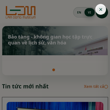
✕
EN
VI
Mở m
Bảo tàng - không gian học tập trực
quan về lịch sử, văn hóa
Tin tức mới nhất
Xem tất cả
◯