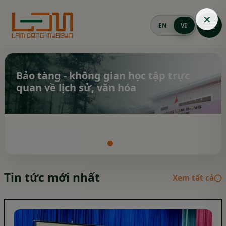
✕
EN
VI
Mở m
Bảo tàng - không gian học tập trực
quan về lịch sử, văn hóa
Tin tức mới nhất
Xem tất cả
◯