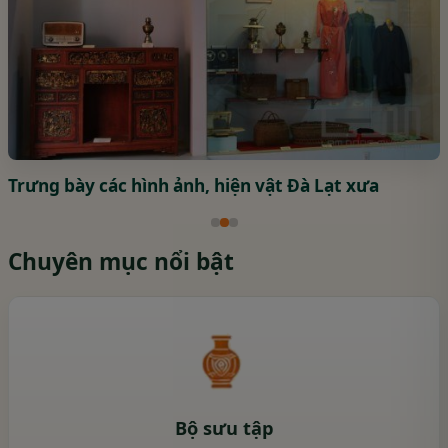
Trưng bày các hình ảnh, hiện vật Đà Lạt xưa
Chuyên mục nổi bật
Bộ sưu tập