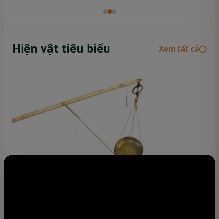
Hiện vật tiêu biểu
Xem tất cả
◯
Chiếc cân tiểu ly - một dấu ấn văn hóa
thương mại trong không gian “Đà Lạt xưa”