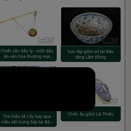
Chiếc cân tiểu ly - một dấu
Sưu tập gốm sứ tại Bảo
ấn văn hóa thương mại
tàng Lâm Đồng
trong không gian “Đà Lạt
xưa”
Chiếc âu gốm Lái Thiêu
Tìm hiểu về Cầy bay qua
mẫu vật trưng bày tại Bảo
tàng tỉnh Lâm Đồng