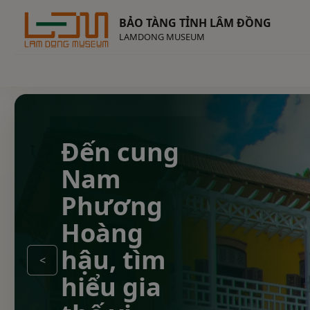
BẢO TÀNG TỈNH LÂM ĐỒNG
LAMDONG MUSEUM
Bảo tàng -
không
gian học
tập trực
quan về
<
lịch sử,