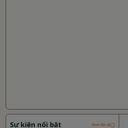
khách du lịch đến Bảo tàng tỉnh Lâm Đồng”.
Sự kiện nổi bật
◯
Xem tất cả