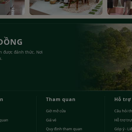
▶
 ĐỒNG
ản được đánh thức. Nơi
u.
in
Tham quan
Hỗ trợ
Giờ mở cửa
Câu hỏi t
 quan
Giá vé
Hỗ trợ tr
Quy định tham quan
Góp ý - Li