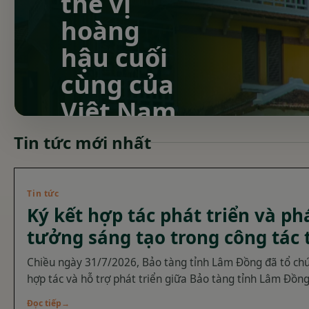
văn hóa
Nhắc đến Lâm Đồng, nhiều
người thường nghĩ ngay
đến Đà Lạt mộng mơ, hay
những không gian rộng
mở hơn, như đại ngàn
hùng vĩ và miền biển xanh
cát trắng. Thế nhưng, hành
Tin tức mới nhất
trình khám phá vùng đất
này sẽ khó trọn vẹn nếu du
khách bỏ qua một điểm
đến độc đáo: Bảo tàng tỉnh
Tin tức
Lâm Đồng.
Ký kết hợp tác phát triển và ph
tưởng sáng tạo trong công tác
→
Xem chi tiết
Chiều ngày 31/7/2026, Bảo tàng tỉnh Lâm Đồng đã tổ chức
hợp tác và hỗ trợ phát triển giữa Bảo tàng tỉnh Lâm Đồ
Lạt, đồng thời phát động Cuộc thi “Ý tưởng sáng tạo tron
Đọc tiếp
→