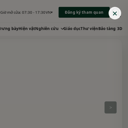
✕
Giờ mở cửa: 07:30 - 17:30
VN
Đăng ký tham quan
▾
Trưng bày
Hiện vật
Nghiên cứu
Giáo dục
Thư viện
Bảo tàng 3D
>