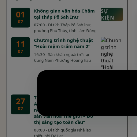
Không gian văn hóa Chăm
SỰ
01
tại tháp Pô Sah Inư
KIỆN
07
07:00 - Di tích Tháp Pô Sah Inư,
phường Phú Thủy, tỉnh Lâm Đồng
Chương trình nghệ thuật
11
“Hoài niệm trăm năm 2”
07
16:30 - Sân khấu ngoài trời tại
Cung Nam Phương Hoàng hậu
Triển lãm chuyên đề “Hội
27
An - từ truyền thống yêu
07
nước cách mạng đến Di
sản Văn hóa Thế giới – Đô
thị sáng tạo toàn cầu”
08:00 - Di tích quốc gia Nhà lao
thiếu nhi Đà Lạt