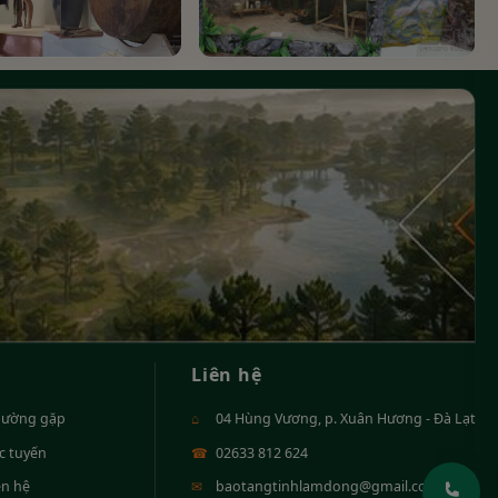
Liên hệ
hường gặp
⌂
04 Hùng Vương, p. Xuân Hương - Đà Lạt
ực tuyến
☎
02633 812 624
ên hệ
✉
baotangtinhlamdong@gmail.com