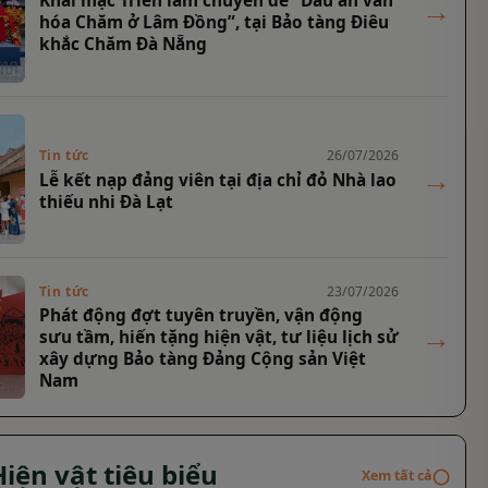
Khai mạc Triển lãm chuyên đề “Dấu ấn văn
→
hóa Chăm ở Lâm Đồng”, tại Bảo tàng Điêu
khắc Chăm Đà Nẵng
Tin tức
26/07/2026
→
Lễ kết nạp đảng viên tại địa chỉ đỏ Nhà lao
thiếu nhi Đà Lạt
Tin tức
23/07/2026
Phát động đợt tuyên truyền, vận động
→
sưu tầm, hiến tặng hiện vật, tư liệu lịch sử
xây dựng Bảo tàng Đảng Cộng sản Việt
Nam
Hiện vật tiêu biểu
◯
Xem tất cả