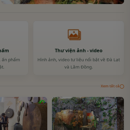
phẩm
Thư viện ảnh - video
u, ấn phẩm
Hình ảnh, video tư liệu nổi bật về Đà Lạt
t.
và Lâm Đồng.
◯
Xem tất cả