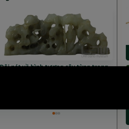
Ngôi trường lâu đời nhất Tây Nguyên
với kiến trúc độc đáo có một không
hai